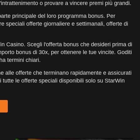
l'intrattenimento o provare a vincere premi più grandi.
a parte principale del loro programma bonus. Per
e speciali offerte giornaliere e settimanali, offerte di
in Casino. Scegli l'offerta bonus che desideri prima di
orto bonus di 30x, per ottenere le tue vincite. Goditi
a termini chiari.
ne alle offerte che terminano rapidamente e assicurati
utte le offerte speciali disponibili solo su StarWin