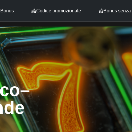
Bonus
Codice promozionale
Bonus senza 
oco–
nde