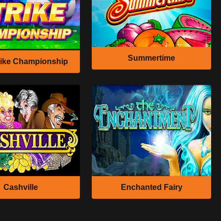
Summertime
rike Championship
Cashville
Enchanted Fairy