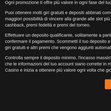
Ogni promozione ti offre più valore in ogni fase del tu
Puoi ottenere molti giri gratuiti e depositi abbinati 
maggiori possibilità di vincere alla grande alle slot più
cashback, premi fedeltà e premi del torneo.
Effettuare un deposito qualificante, solitamente a par
confermare il pagamento. Scommetti il tuo deposito e l
giri gratuiti e altri premi che vengono aggiunti autom
Controlla sempre il deposito minimo, l'incasso massimo
che le informazioni del tuo account siano corrette in m
Casino e inizia a ottenere più valore ogni volta che gi