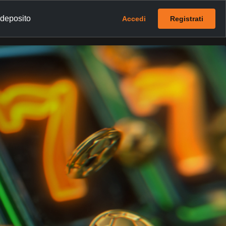
deposito
Accedi
Registrati