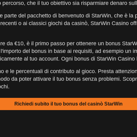
o percorso, che il tuo obiettivo sia risparmiare denaro sul
come parte del pacchetto di benvenuto di StarWin, che è l
 recenti o ai classici giochi da casinò, StarWin Casino offr
tire da €10, è il primo passo per ottenere un bonus StarW
'importo del bonus in base ai requisiti, ad esempio un imp
aticamente al tuo account. Ogni bonus di StarWin Casino h
 e le percentuali di contributo al gioco. Presta attenzio
odo da poter attivare il tuo bonus senza problemi. Scopri t
ochi.
Richiedi subito il tuo bonus del casinò StarWin