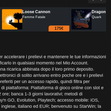
Fa Cai Shen
Loose Ca
Usmirr
Femme Fata
339€
r accelerare i prelievi e mantenere le tue informazioni
ificarlo in qualsiasi momento nel Mio Account.
una ricarica abbinata dopo il loro primo deposito.
tronici di solito arrivano entro poche ore e i prelievi
referiti per un accesso rapido, quindi filtra per
 di piattaforma: Piattaforma di gioco online con slot e
 ore; banca 1-3 giorni lavorativi; metodi di
lay'n GO, Evolution, Playtech; accesso mobile: iOS,
n inglese, italiano ed EUR; benvenuto su StarWin; la