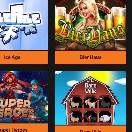
Ice Age
Bier Haus
uper Heroes