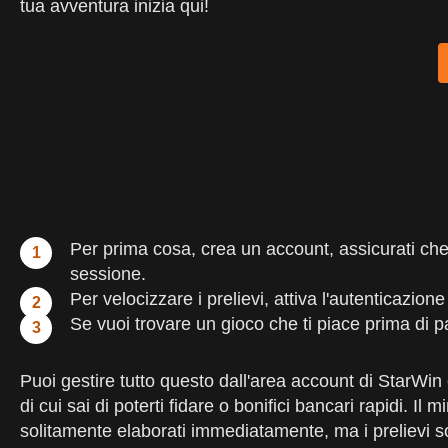
tua avventura inizia qui!
Per prima cosa, crea un account, assicurati che i
sessione.
Per velocizzare i prelievi, attiva l'autenticazione 
Se vuoi trovare un gioco che ti piace prima di p
Puoi gestire tutto questo dall'area account di StarWin 
di cui sai di poterti fidare o bonifici bancari rapidi. 
solitamente elaborati immediatamente, ma i prelievi son