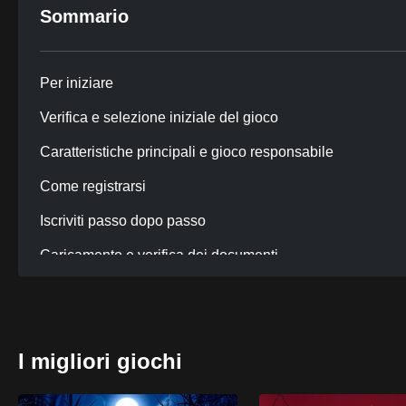
Sommario
Per iniziare
Verifica e selezione iniziale del gioco
Caratteristiche principali e gioco responsabile
Come registrarsi
Iscriviti passo dopo passo
Caricamento e verifica dei documenti
Sicurezza dell'account
Accesso
I migliori giochi
Accesso passo passo
Risoluzione dei problemi di accesso