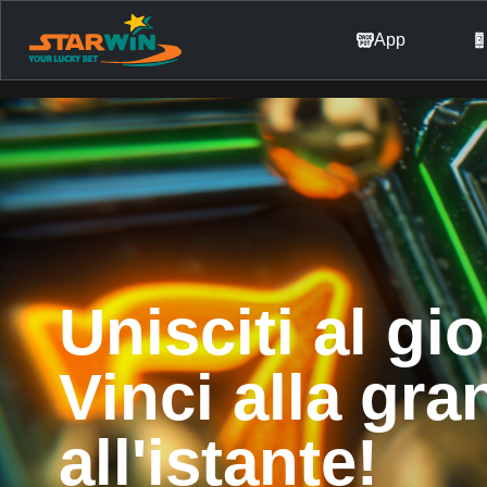
App
Unisciti al gi
Vinci alla gra
all'istante!