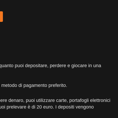
su quanto puoi depositare, perdere e giocare in una
un metodo di pagamento preferito.
e denaro, puoi utilizzare carte, portafogli elettronici
 puoi prelevare è di 20 euro. I depositi vengono