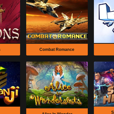
s
Combat Romance
mi
S