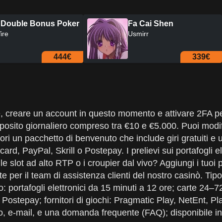
Forest
Double Double Bonus Poker
vodka
Congo Wire
214€
444€
re, creare un account in questo momento e attivare 2FA pe
deposito giornaliero compreso tra €10 e €5.000. Puoi mod
tori un pacchetto di benvenuto che include giri gratuiti e 
, PayPal, Skrill o Postepay. I prelievi sui portafogli elet
e slot ad alto RTP o i croupier dal vivo? Aggiungi i tuoi p
e per il team di assistenza clienti del nostro casinò. Tipo
: portafogli elettronici da 15 minuti a 12 ore; carte 24–72
 Postepay; fornitori di giochi: Pragmatic Play, NetEnt, P
vo, e-mail, e una domanda frequente (FAQ); disponibile i