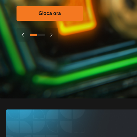
Gioca ora