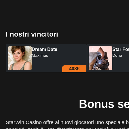
I nostri vincitori
Cinema Classics
Dream 
Granola
Maximus
263€
Bonus se
StarWin Casino offre ai nuovi giocatori uno speciale b