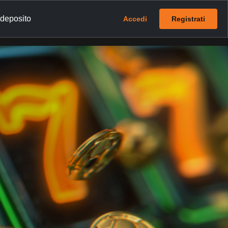
deposito
Accedi
Registrati