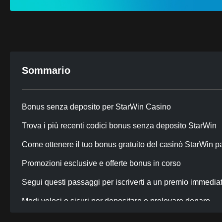
Sommario
Bonus senza deposito per StarWin Casino
Trova i più recenti codici bonus senza deposito StarWin
Come ottenere il tuo bonus gratuito del casinò StarWin 
Promozioni esclusive e offerte bonus in corso
Segui questi passaggi per iscriverti a un premio immedi
Modi veloci e sicuri per depositare e prelevare denaro
Quali sono i metodi di deposito e prelievo?