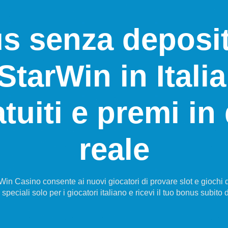
s senza deposit
tarWin in Italia
atuiti e premi i
reale
Win Casino consente ai nuovi giocatori di provare slot e gioch
e speciali solo per i giocatori italiano e ricevi il tuo bonus subito 