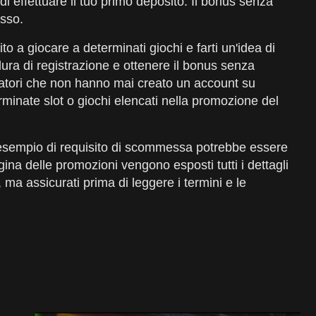
di effettuare il tuo primo deposito. Il bonus senza
esso.
to a giocare a determinati giochi e farti un'idea di
dura di registrazione e ottenere il bonus senza
iocatori che non hanno mai creato un account su
rminate slot o giochi elencati nella promozione del
n esempio di requisito di scommessa potrebbe essere
na delle promozioni vengono esposti tutti i dettagli
 ma assicurati prima di leggere i termini e le