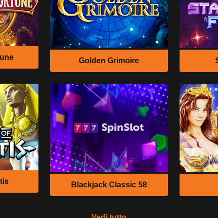
tune
Golden Grimoire
tis
Blackjack Classic 58
Vedi tutto