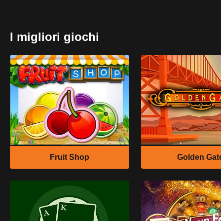
Requisiti di scommessa e limiti di pagamento su StarWin
I migliori giochi
Bonus senza deposito del casinò StarWin Giri gratuiti
Fruit Shop
Golden Gat