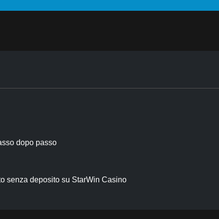
passo dopo passo
ato senza deposito su StarWin Casino